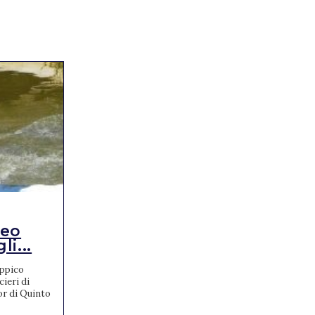
RISULTATI
teo
FEI World
i...
Championships di
Concorso C...
Ippico
ieri di
Davanti 14mila entusiasti spettatori I FEI
or di Quinto
World Championships di Concorso Completo,
ai Pratoni del Vivaro, si concludono con una