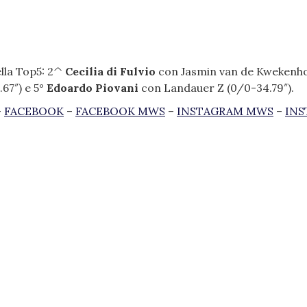
lla Top5: 2^
Cecilia di Fulvio
con Jasmin van de Kwekenh
67″) e 5°
Edoardo Piovani
con Landauer Z (0/0-34.79″).
–
FACEBOOK
–
FACEBOOK MWS
–
INSTAGRAM MWS
–
IN