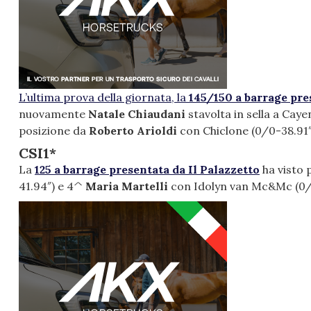
L’ultima prova della giornata, la
145/150 a barrage pr
nuovamente
Natale Chiaudani
stavolta in sella a Cay
posizione da
Roberto Arioldi
con Chiclone (0/0-38.91″
CSI1*
La
125 a barrage presentata da Il Palazzetto
ha visto p
41.94″) e 4^
Maria Martelli
con Idolyn van Mc&Mc (0/