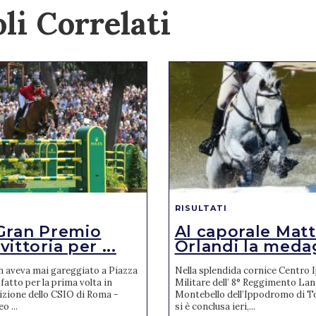
li Correlati
RISULTATI
Gran Premio
Al caporale Mat
ittoria per ...
Orlandi la medagl
n aveva mai gareggiato a Piazza
Nella splendida cornice Centro 
 fatto per la prima volta in
Militare dell’ 8° Reggimento Lanc
izione dello CSIO di Roma -
Montebello dell’Ippodromo di T
o ...
si è conclusa ieri,...