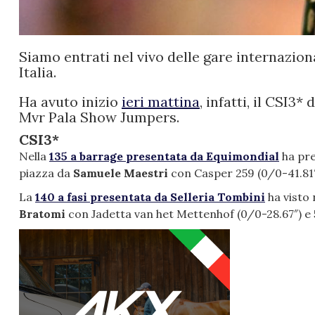
Siamo entrati nel vivo delle gare internazio
Italia.
Ha avuto inizio
ieri mattina
, infatti, il CSI3
Mvr Pala Show Jumpers.
CSI3*
Nella
135 a barrage presentata da Equimondial
ha pr
piazza da
Samuele Maestri
con Casper 259 (0/0-41.81″
La
140 a fasi presentata da Selleria Tombini
ha visto 
Bratomi
con Jadetta van het Mettenhof (0/0-28.67″) e