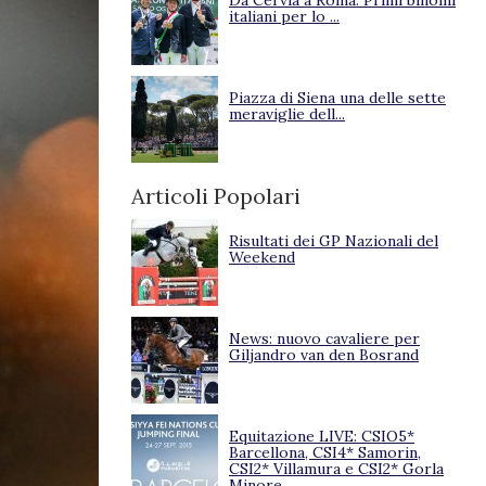
Da Cervia a Roma. Primi binomi
italiani per lo ...
Piazza di Siena una delle sette
meraviglie dell...
Articoli Popolari
Risultati dei GP Nazionali del
Weekend
News: nuovo cavaliere per
Giljandro van den Bosrand
Equitazione LIVE: CSIO5*
Barcellona, CSI4* Samorin,
CSI2* Villamura e CSI2* Gorla
Minore