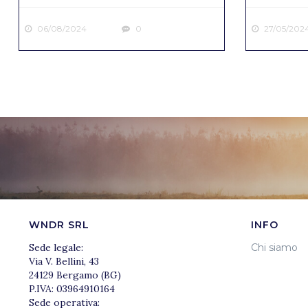
06/08/2024
0
27/05/202
WNDR SRL
INFO
Sede legale:
Chi siamo
Via V. Bellini, 43
24129 Bergamo (BG)
P.IVA: 03964910164
Sede operativa: