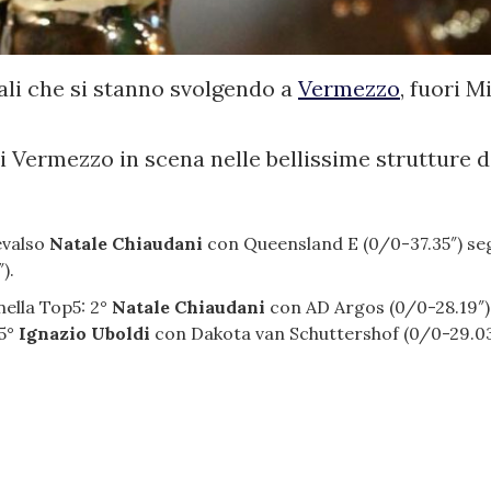
nali che si stanno svolgendo a
Vermezzo
, fuori M
* di Vermezzo in scena nelle bellissime strutture
evalso
Natale Chiaudani
con Queensland E (0/0-37.35″) seg
).
nella Top5: 2°
Natale Chiaudani
con AD Argos (0/0-28.19″
 5°
Ignazio Uboldi
con Dakota van Schuttershof (0/0-29.03