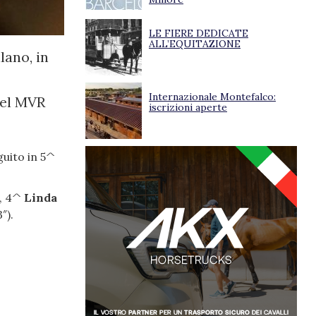
LE FIERE DEDICATE
ALL’EQUITAZIONE
ilano, in
Internazionale Montefalco:
 del MVR
iscrizioni aperte
uito in 5^
), 4^
Linda
″).