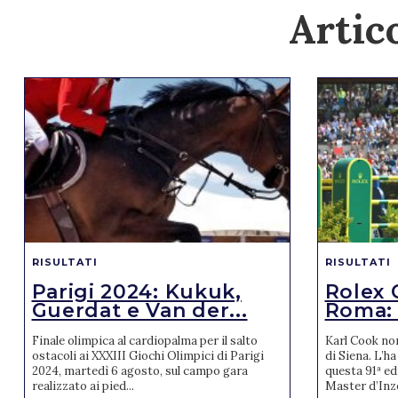
Artico
RISULTATI
RISULTATI
Parigi 2024: Kukuk,
Rolex 
Guerdat e Van der...
Roma: v
Finale olimpica al cardiopalma per il salto
Karl Cook no
ostacoli ai XXXIII Giochi Olimpici di Parigi
di Siena. L’ha
2024, martedì 6 agosto, sul campo gara
questa 91ª ed
realizzato ai pied...
Master d’Inze