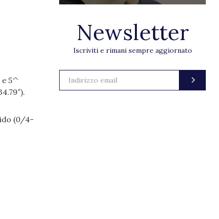
Newsletter
Iscriviti e rimani sempre aggiornato
 e 5^
4.79″).
ido (0/4-