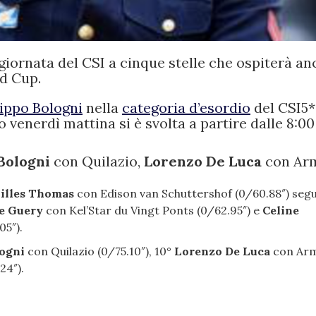
giornata del CSI a cinque stelle che ospiterà an
ld Cup.
lippo Bologni
nella
categoria d’esordio
del CSI5*
to venerdì mattina si è svolta a partire dalle 8:00
 Bologni
con Quilazio,
Lorenzo De Luca
con Ar
illes Thomas
con Edison van Schuttershof (0/60.88″) segu
e Guery
con Kel’Star du Vingt Ponts (0/62.95″) e
Celine
05″).
logni
con Quilazio (0/75.10″), 10°
Lorenzo De Luca
con Arm
24″).