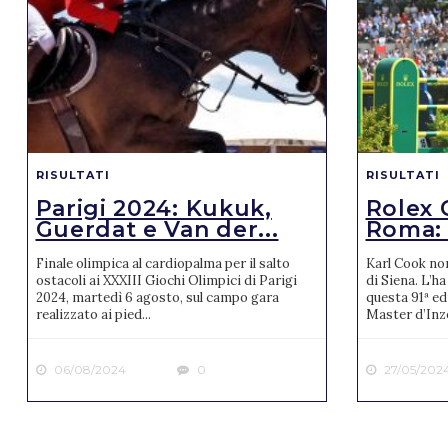
RISULTATI
RISULTATI
Parigi 2024: Kukuk,
Rolex 
Guerdat e Van der...
Roma: v
Finale olimpica al cardiopalma per il salto
Karl Cook no
ostacoli ai XXXIII Giochi Olimpici di Parigi
di Siena. L’ha
2024, martedì 6 agosto, sul campo gara
questa 91ª ed
realizzato ai pied...
Master d’Inze
06/08/2024
0
27/05/202