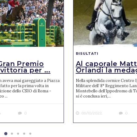
RISULTATI
Gran Premio
Al caporale Mat
ittoria per ...
Orlandi la medagl
n aveva mai gareggiato a Piazza
Nella splendida cornice Centro 
 fatto per la prima volta in
Militare dell’ 8° Reggimento Lanc
izione dello CSIO di Roma -
Montebello dell’Ippodromo di T
o ...
si è conclusa ieri,...
4
0
09/10/2022
0