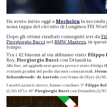
Ha avuto inizio oggi a
Mechelen
la seconda 
nona tappa del circuito di Longines FEI Wor
Dopo gli ottimi risultati conseguiti ieri da
Fi
Piergiorgio Bucci
nel
BMW Masters
, in ques
tempo.
Tra i 42 binomi al via abbiamo visto:
Filippo
Boy,
Piergiorgio Bucci
con Driandria.
Alla fine, ad aggiudicarsi questa prova è stato il belga
G
restanti gradini del podio dai suoi connazionali,
Jérom
Schoonbroodt- de Azevedo
con Venus de l’Eyre (0/65.
I nostri azzurri, invece, hanno concluso: 5°
Filippo Bo
(2/83.19″) e 16°
Piergiorgio Bucci
con Driandria (3/87.