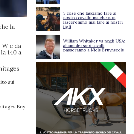
5 cose che lasciamo fare al
nostro cavallo ma che non
lasceremmo mai fare ai nostri
che la
figli
William Whitaker va negli USA:
-W e da
alcuni dei suoi cavalli
passeranno a Niels Bruynseels
 la 140 a
mitages
ito sui
itages Boy