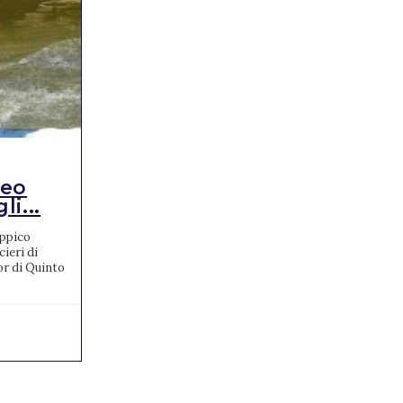
RISULTATI
teo
FEI World
i...
Championships di
Concorso C...
Ippico
ieri di
Davanti 14mila entusiasti spettatori I FEI
or di Quinto
World Championships di Concorso Completo,
ai Pratoni del Vivaro, si concludono con una
grossa sorpresa....
19/09/2022
0