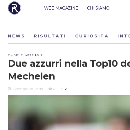
WEB MAGAZINE
CHI SIAMO
NEWS
RISULTATI
CURIOSITÀ
INT
HOME
>
RISULTATI
Due azzurri nella Top10 
Mechelen
Dicembre 28, 2018
0
di
Vi