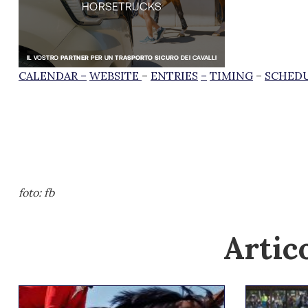
CALENDAR
–
WEBSITE
–
ENTRIES
–
TIMING
–
SCHED
foto: fb
Artico