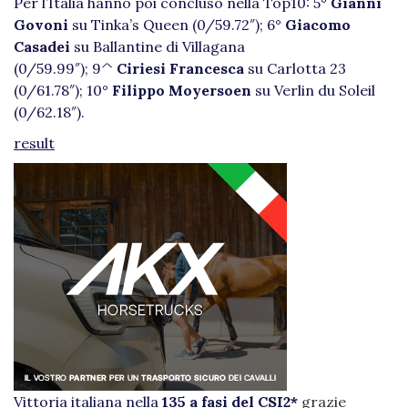
Per l’Italia hanno poi concluso nella Top10: 5°
Gianni
Govoni
su Tinka’s Queen (0/59.72″); 6°
Giacomo
Casadei
su Ballantine di Villagana
(0/59.99″); 9^
Ciriesi Francesca
su Carlotta 23
(0/61.78″); 10°
Filippo Moyersoen
su Verlin du Soleil
(0/62.18″).
result
Vittoria italiana nella
135 a fasi del CSI2*
grazie