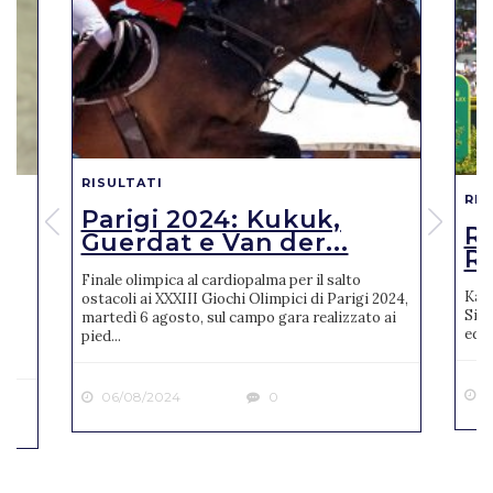
RISULTATI
RIS
Parigi 2024: Kukuk,
o
R
Guerdat e Van der...
Ro
Finale olimpica al cardiopalma per il salto
Karl
ostacoli ai XXXIII Giochi Olimpici di Parigi 2024,
Sien
martedì 6 agosto, sul campo gara realizzato ai
ne
ediz
pied...
2
06/08/2024
0