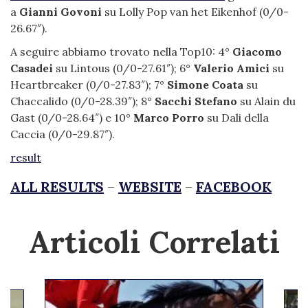
a
Gianni Govoni
su Lolly Pop van het Eikenhof (0/0-
26.67″).
A seguire abbiamo trovato nella Top10: 4°
Giacomo
Casadei
su Lintous (0/0-27.61″); 6°
Valerio Amici
su
Heartbreaker (0/0-27.83″); 7°
Simone Coata
su
Chaccalido (0/0-28.39″); 8°
Sacchi Stefano
su Alain du
Gast (0/0-28.64″) e 10°
Marco Porro
su Dali della
Caccia (0/0-29.87″).
result
ALL RESULTS
–
WEBSITE
–
FACEBOOK
Articoli Correlati