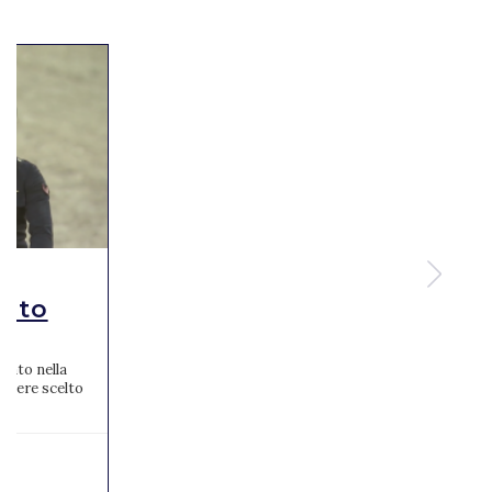
alto
zato nella
 aviere scelto
...