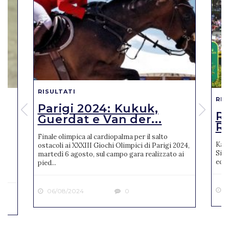
RISULTATI
RIS
Parigi 2024: Kukuk,
o
R
Guerdat e Van der...
Ro
Finale olimpica al cardiopalma per il salto
Karl
ostacoli ai XXXIII Giochi Olimpici di Parigi 2024,
Sien
martedì 6 agosto, sul campo gara realizzato ai
ne
ediz
pied...
2
06/08/2024
0