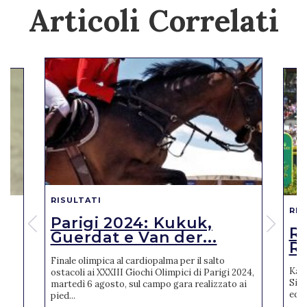
Articoli Correlati
RISULTATI
RIS
Parigi 2024: Kukuk,
o
R
Guerdat e Van der...
Ro
Finale olimpica al cardiopalma per il salto
Karl
ostacoli ai XXXIII Giochi Olimpici di Parigi 2024,
Sien
martedì 6 agosto, sul campo gara realizzato ai
ne
ediz
pied...