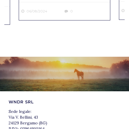
2
06/08/2024
0
WNDR SRL
Sede legale:
Via V. Bellini, 43
24129 Bergamo (BG)
P.IVA: 03964910164