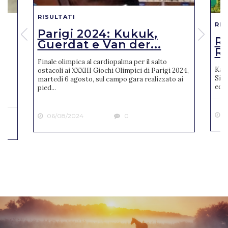
RISULTATI
RIS
Parigi 2024: Kukuk,
o
R
Guerdat e Van der...
Ro
Finale olimpica al cardiopalma per il salto
Karl
ostacoli ai XXXIII Giochi Olimpici di Parigi 2024,
Sien
martedì 6 agosto, sul campo gara realizzato ai
ne
ediz
pied...
2
06/08/2024
0