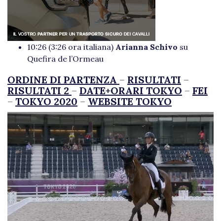
10:26 (3:26 ora italiana)
Arianna Schivo
su
Quefira de l’Ormeau
ORDINE DI PARTENZA
–
RISULTATI
–
RISULTATI 2
–
DATE+ORARI TOKYO
–
FEI
–
TOKYO 2020
–
WEBSITE TOKYO