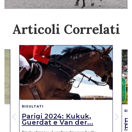
Articoli Correlati
RISULTATI
RIS
Parigi 2024: Kukuk,
o
R
Guerdat e Van der...
Ro