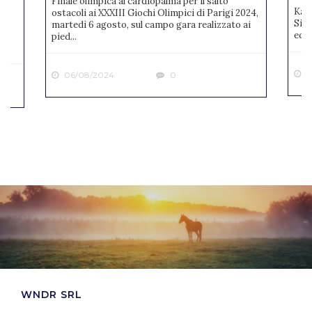
Finale olimpica al cardiopalma per il salto
Karl
ostacoli ai XXXIII Giochi Olimpici di Parigi 2024,
Sien
martedì 6 agosto, sul campo gara realizzato ai
ne
ediz
pied...
2
06/08/2024
0
WNDR SRL