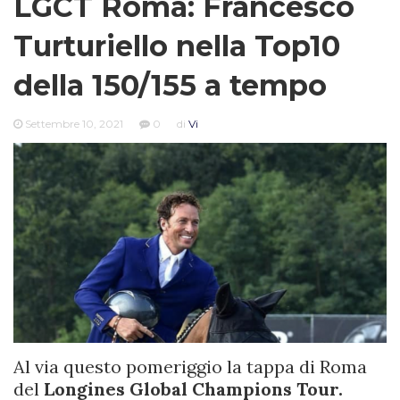
LGCT Roma: Francesco
Turturiello nella Top10
della 150/155 a tempo
Settembre 10, 2021
0
di
Vi
Al via questo pomeriggio la tappa di Roma
del
Longines Global Champions Tour.