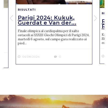
RISULTATI
RIS
Parigi 2024: Kukuk,
o
R
Guerdat e Van der...
Ro
Finale olimpica al cardiopalma per il salto
Karl
ostacoli ai XXXIII Giochi Olimpici di Parigi 2024,
Sien
martedì 6 agosto, sul campo gara realizzato ai
ne
ediz
pied...
2
06/08/2024
0