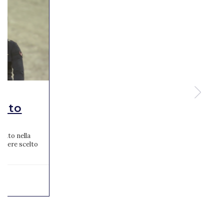
alto
zato nella
 aviere scelto
...