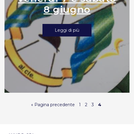
8 giugno
Leggi di più
« Pagina precedente
1
2
3
4