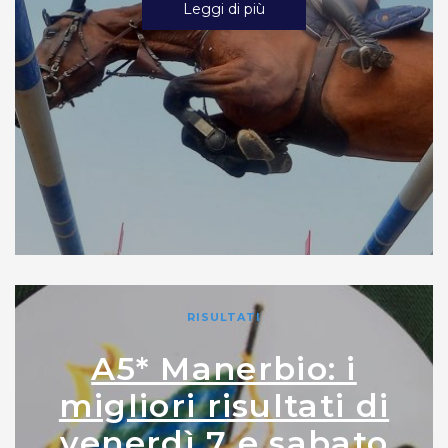
Leggi di più
RISULTATI
A5* Manerbio: i
migliori risultati di
venerdì 7 e sabato