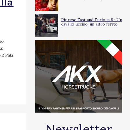
lla
Riprese Fast and Furious 8 : Un
cavallo ucciso, un altro ferito
oso
a:
VR Pala
Newsletter