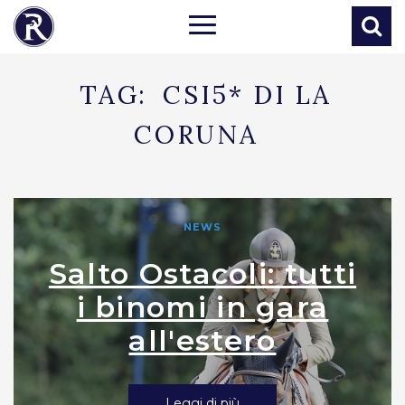
TAG:
CSI5* DI LA
CORUNA
NEWS
Salto Ostacoli: tutti
i binomi in gara
all'estero
Leggi di più