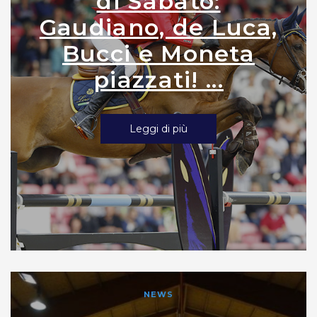
di Sabato:
Gaudiano, de Luca,
Bucci e Moneta
piazzati! ...
Leggi di più
NEWS