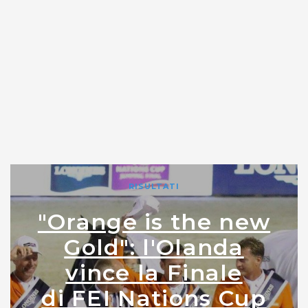
RISULTATI
"Orange is the new
Gold": l'Olanda
vince la Finale
di FEI Nations Cup