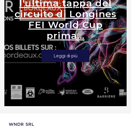
l'ultima tappa del
circuito di Longines
FEI World Cup
prima...
Leggi di più
WNDR SRL