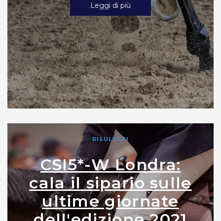
Leggi di più
RISULTATI
CSI5*-W Londra:
cala il sipario sulle
ultime giornate
dell'edizione 2021