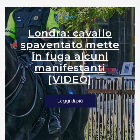
NEWS
Londra: cavallo
spaventato mette
in fuga alcuni
manifestanti
[VIDEO]
Leggi di più