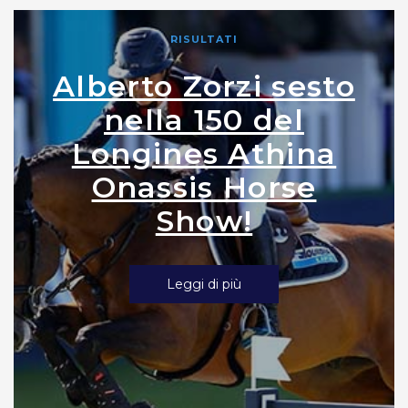
RISULTATI
Alberto Zorzi sesto
nella 150 del
Longines Athina
Onassis Horse
Show!
Leggi di più