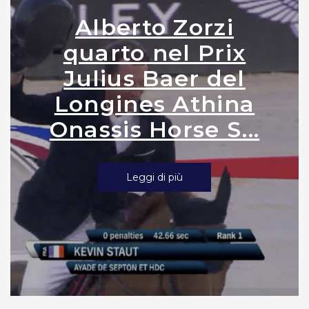
Alberto Zorzi
quarto nel Prix
Julius Baer del
Longines Athina
Onassis Horse S...
Leggi di più