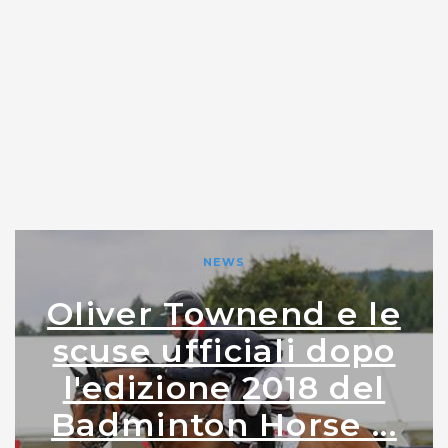
NEWS
Oliver Townend e le
scuse ufficiali dopo
l'edizione 2018 del
Badminton Horse ...