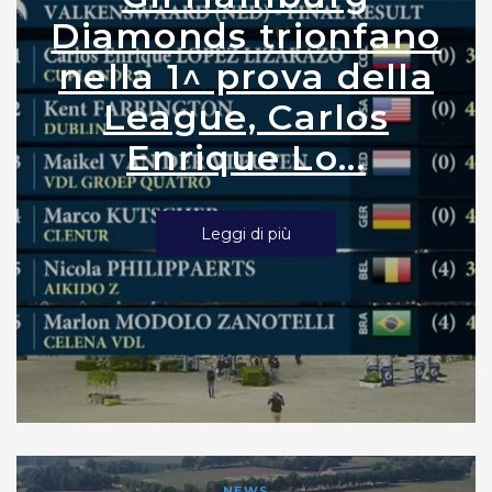
Diamonds trionfano
nella 1^ prova della
League, Carlos
Enrique Lo...
Leggi di più
NEWS