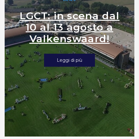
LGCT: in scena dal
10 al 13 agosto a
Valkenswaard!
Leggi di più