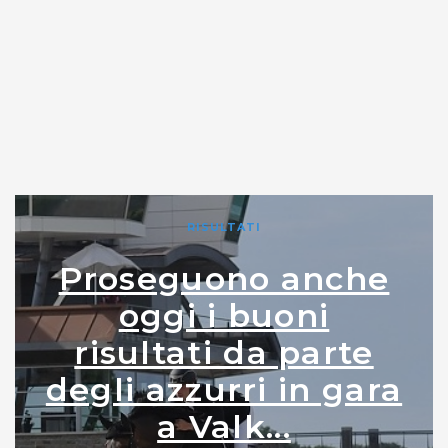
RISULTATI
Proseguono anche
oggi i buoni
risultati da parte
degli azzurri in gara
a Valk...