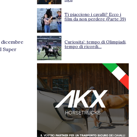
Ti piacciono i cavalli? Ecco i
film da non perdere (Parte 39)
4 dicembre
Curiosita’: tempo di Olimpiadi,
tempo di ricordi…
il Super