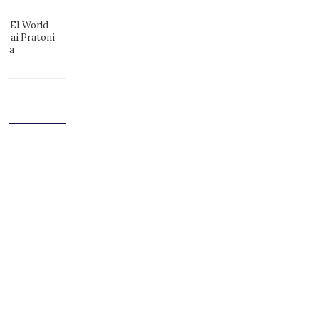
I FEI World
, ai Pratoni
ossa