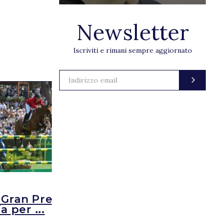
Newsletter
Iscriviti e rimani sempre aggiornato
I
CURIOSITÀ
,
LIFESTYL
 Gran Premio Roma:
Nasce Zero, 
a per ...
piattaforma d