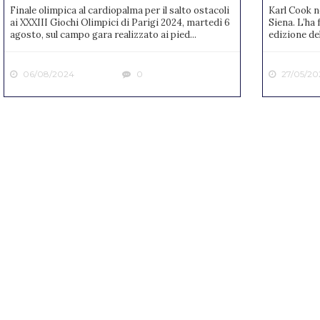
Finale olimpica al cardiopalma per il salto ostacoli
Karl Cook n
ai XXXIII Giochi Olimpici di Parigi 2024, martedì 6
Siena. L’ha 
agosto, sul campo gara realizzato ai pied...
edizione de
06/08/2024
0
27/05/20