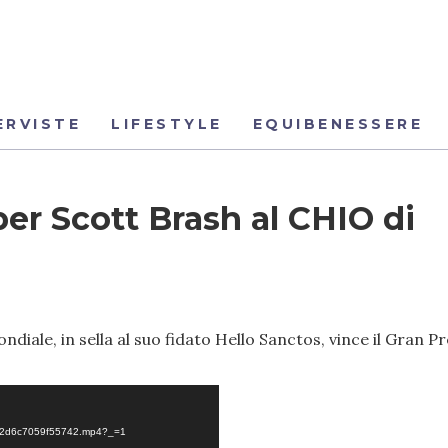
ERVISTE
LIFESTYLE
EQUIBENESSERE
per Scott Brash al CHIO di
ndiale, in sella al suo fidato Hello Sanctos, vince il Gran P
c1b92d6c7059f55742.mp4?_=1