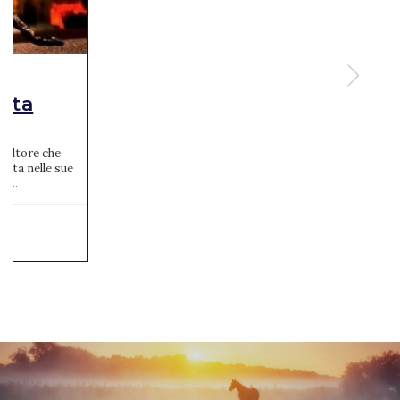
LE
ista
scultore che
enta nelle sue
r...