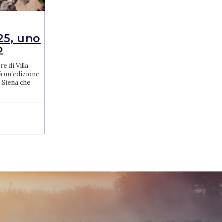
NEWS
25, uno
Jumping Verona: ecco
o
gli azzurri conv...
e di Villa
La Federazione Italiana Sport Equestri,
à un’edizione
tramite il Dipartimento Salto Ostacoli, ha
 Siena che
ufficializzato venerdì 11 ottobre le
convocazioni degli atleti ...
15/10/2024
0