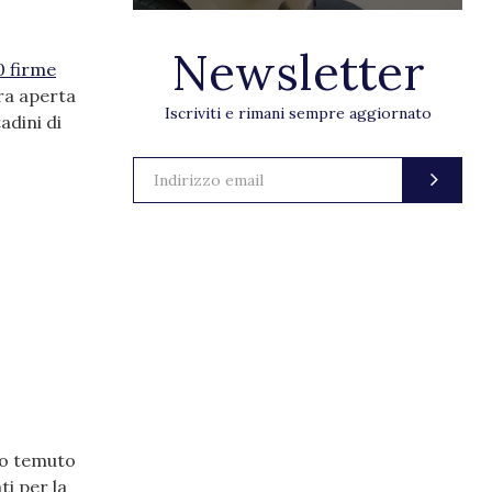
Newsletter
0 firme
ra aperta
Iscriviti e rimani sempre aggiornato
adini di
to temuto
i per la