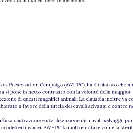
ro vendita ai macelli diverrebbe legale.
rses Preservation Campaign (AWHPC), ha dichiarato che no
 ma si pone in netto contrasto con la volontà della maggior
zione di questi magnifici animali. La clausola inoltre va c
hierato a favore della tutela dei cavalli selvaggi e contro
ffusa castrazione e sterilizzazione dei cavalli selvaggi, po
rudeli ed invasivi. AWHPC fa inoltre notare come la steri