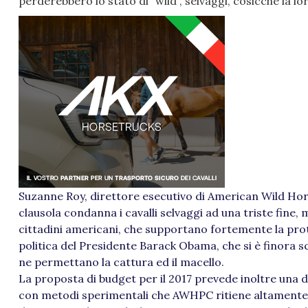
perderebbero lo stato di “wild”, selvaggi, cosicché la lo
Suzanne Roy, direttore esecutivo di American Wild Ho
clausola condanna i cavalli selvaggi ad una triste fine,
cittadini americani, che supportano fortemente la prote
politica del Presidente Barack Obama, che si è finora sc
ne permettano la cattura ed il macello.
La proposta di budget per il 2017 prevede inoltre una di
con metodi sperimentali che AWHPC ritiene altamente c