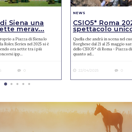
NEWS
 di Siena una
CSIO5* Roma 20
ette merav...
spettacolo unic
oprio a Piazza di Siena lo
Quella che andrà in scena nel cuor
la Rolex Series nel 2025 si è
Borghese dal 21 al 25 maggio sar
endo ora sette tra i più
dello CSIO5* di Roma - Piazza di
ncorsi ipp...
quanto ad...
5
0
22/04/2025
0