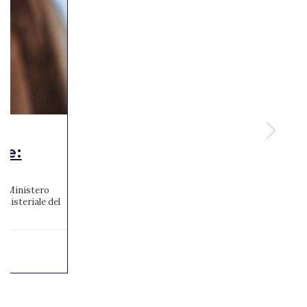
te:
 al Ministero
inisteriale del