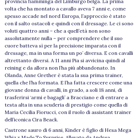
provincia fiamminga del Limburgo belga. La prima
volta che ha montato a cavallo aveva 7 anni e, come
spesso accade nel nord Europa, l’approccio è stato
con il salto ostacoli e quindi con il dressage. Le ci sono
voluti quattro anni – che a quell’età non sono
assolutamente nulla – per comprendere che il suo
cuore batteva sì per la precisione imparata con il
dressage, ma in una forma un po’ diversa. E con cavalli
altrettanto diversi. A 11 anni Pia si avvicina quindi al
reining e da allora non l’ha più abbandonato. In
Olanda, Anne Grether è stata la sua prima trainer,
quella che l’ha formata. E l’ha fatta crescere come una
giovane donna di cavalli, in grado, a soli 18 anni, di
trasferirsi ‘armi e bagagli’ a Bracciano e di entrare a
testa alta in una scuderia di prestigio come quella di
Maria Cecilia Fiorucci, con il ruolo di assistant trainer
dell’iconica Cira Beack.
Castrone sauro di 6 anni, Kinder è figlio di Hesa Mega
Whiz x Made To Surprise. Allevato da Andrea