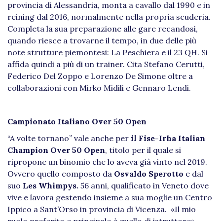
provincia di Alessandria, monta a cavallo dal 1990 e in
reining dal 2016, normalmente nella propria scuderia.
Completa la sua preparazione alle gare recandosi,
quando riesce a trovarne il tempo, in due delle più
note strutture piemontesi: La Peschiera e il 23 QH. Si
affida quindi a più di un trainer. Cita Stefano Cerutti,
Federico Del Zoppo e Lorenzo De Simone oltre a
collaborazioni con Mirko Midili e Gennaro Lendi.
Campionato Italiano Over 50 Open
“A volte tornano” vale anche per
il Fise-Irha Italian
Champion Over 50 Open
, titolo per il quale si
ripropone un binomio che lo aveva già vinto nel 2019.
Ovvero quello composto da
Osvaldo Sperotto
e dal
suo
Les Whimpys.
56 anni, qualificato in Veneto dove
vive e lavora gestendo insieme a sua moglie un Centro
Ippico a Sant’Orso in provincia di Vicenza. «Il mio
ruolo preferito e principale è quello di istruttore»,