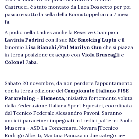
Castrucci, è stato montato da Luca Dossetto per poi
passare sotto la sella della Boonstoppel circa 7 mesi
fa.
A podio nella Ladies anche la Reserve Champion
Lavinia Padrini
con il suo
Mc Smoking Lupin
e il
binomio
Lisa Bianchi/Fnl Marilyn Gun
che si piazza
in terza posizione ex aequo con
Viola Bruscagli
e
Colonel Jaba
.
Sabato 20 novembre, da non perdere l’appuntamento
con la terza edizione del
Campionato Italiano FISE
Parareining
–
Elementa,
iniziativa fortemente voluta
dalla Federazione Italiana Sport Equestri, coordinata
dal Tecnico Federale Alessandro Pavoni. Saranno
undici i parareiner impegnati in tredici pattern: Paolo
Muserra – ASD La Connemara, Novara |Tecnico
Rodrigo Alberti; Martina Panizza in due categorie–