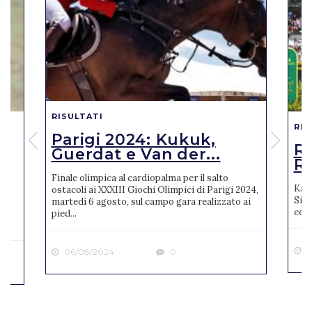
RISULTATI
RIS
Parigi 2024: Kukuk,
o
R
Guerdat e Van der...
Ro
Finale olimpica al cardiopalma per il salto
Karl
ostacoli ai XXXIII Giochi Olimpici di Parigi 2024,
Sien
martedì 6 agosto, sul campo gara realizzato ai
ne
ediz
pied...
2
06/08/2024
0