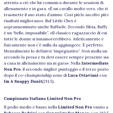
attenta a ciò che lui comunica durante le sessioni di
allenamento e in gara. «È un cavallo molto vero, che ti
trasmette il suo stato d’animo. Così più lo ascolto più i
risultati migliorano». Ruf Little Chex è
soprannominato anche Raffaele. Secondo Silvia, Ruffy
è un “bello, impossibile”. «Il classico ragazzaccio di cui
tutte le donne si innamorerebbero. Atleticamente e
fisicamente non c’è nulla da aggiungere. È perfetto.
Mentalmente lo definirei “impegnativo”. Non molla un
secondo la presa e tu devi essere sempre presente sia
a casa in allenamento sia in gara». Nella
Intermediate
Non Pro
, il secondo miglior punteggio e il terzo posto
dopo il co-championship sono di
Luca Ottaviani
con
Im A Snappy Dunit
(211,5).
Campionato Italiano Limited Non Pro
Il podio medio e basso nella
Limited Non Pro
vanno a
Rebecca Padrini
con
Conquistador Money
e un 212,5