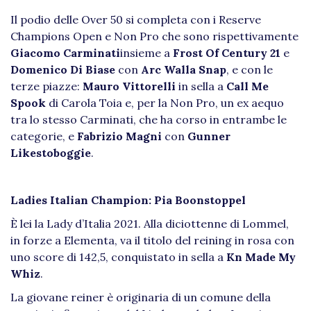
Il podio delle Over 50 si completa con i Reserve
Champions Open e Non Pro che sono rispettivamente
Giacomo Carminati
insieme a
Frost Of Century 21
e
Domenico Di Biase
con
Arc Walla Snap
, e con le
terze piazze:
Mauro Vittorelli
in sella a
Call Me
Spook
di Carola Toia e, per la Non Pro, un ex aequo
tra lo stesso Carminati, che ha corso in entrambe le
categorie, e
Fabrizio Magni
con
Gunner
Likestoboggie
.
Ladies Italian Champion:
Pia Boonstoppel
È lei la Lady d’Italia 2021. Alla diciottenne di Lommel,
in forze a Elementa, va il titolo del reining in rosa con
uno score di 142,5, conquistato in sella a
Kn Made My
Whiz
.
La giovane reiner è originaria di un comune della