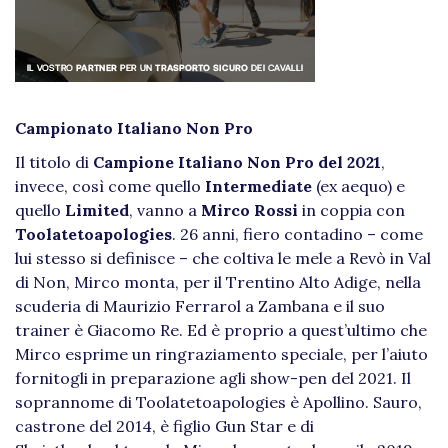
Campionato Italiano Non Pro
Il titolo di
Campione Italiano Non Pro del 2021
,
invece, così come quello
Intermediate
(ex aequo) e
quello
Limited
, vanno a
Mirco Rossi
in coppia con
Toolatetoapologies
. 26 anni, fiero contadino – come
lui stesso si definisce – che coltiva le mele a Revò in Val
di Non, Mirco monta, per il Trentino Alto Adige, nella
scuderia di Maurizio Ferrarol a Zambana e il suo
trainer è Giacomo Re. Ed è proprio a quest’ultimo che
Mirco esprime un ringraziamento speciale, per l’aiuto
fornitogli in preparazione agli show-pen del 2021. Il
soprannome di Toolatetoapologies è Apollino. Sauro,
castrone del 2014, è figlio Gun Star e di