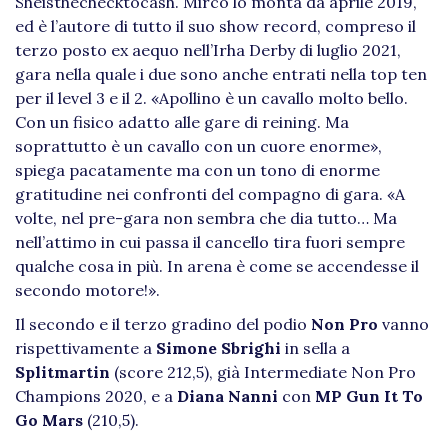
Sheisthechecktocash. Mirco lo monta da aprile 2019,
ed è l’autore di tutto il suo show record, compreso il
terzo posto ex aequo nell’Irha Derby di luglio 2021,
gara nella quale i due sono anche entrati nella top ten
per il level 3 e il 2. «Apollino è un cavallo molto bello.
Con un fisico adatto alle gare di reining. Ma
soprattutto è un cavallo con un cuore enorme»,
spiega pacatamente ma con un tono di enorme
gratitudine nei confronti del compagno di gara. «A
volte, nel pre-gara non sembra che dia tutto… Ma
nell’attimo in cui passa il cancello tira fuori sempre
qualche cosa in più. In arena è come se accendesse il
secondo motore!».
Il secondo e il terzo gradino del podio
Non Pro
vanno
rispettivamente a
Simone Sbrighi
in sella a
Splitmartin
(score 212,5), già Intermediate Non Pro
Champions 2020, e a
Diana Nanni
con
MP Gun It To
Go Mars
(210,5).