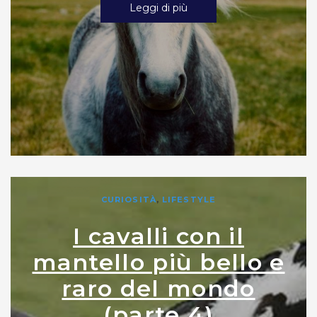
Leggi di più
CURIOSITÀ
,
LIFESTYLE
I cavalli con il
mantello più bello e
raro del mondo
(parte 4)