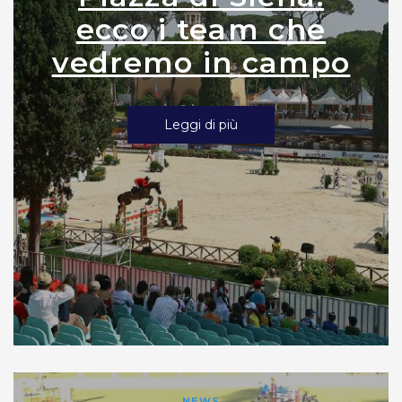
ecco i team che
vedremo in campo
Leggi di più
NEWS