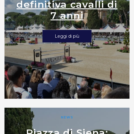
definitiva cavalli di
7 anni
Leggi di più
NEWS
Piazza di Siena: