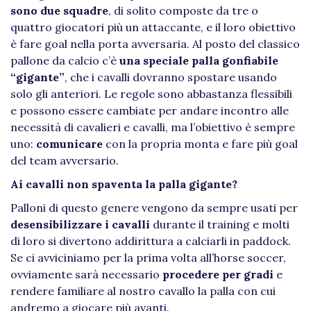
sono due squadre
, di solito composte da tre o
quattro giocatori più un attaccante, e il loro obiettivo
è fare goal nella porta avversaria. Al posto del classico
pallone da calcio c’è
una speciale palla gonfiabile
“gigante”
, che i cavalli dovranno spostare usando
solo gli anteriori. Le regole sono abbastanza flessibili
e possono essere cambiate per andare incontro alle
necessità di cavalieri e cavalli, ma l’obiettivo è sempre
uno:
comunicare
con la propria monta e fare più goal
del team avversario.
Ai cavalli non spaventa la palla gigante?
Palloni di questo genere vengono da sempre usati per
desensibilizzare i cavalli
durante il training e molti
di loro si divertono addirittura a calciarli in paddock.
Se ci avviciniamo per la prima volta all’horse soccer,
ovviamente sarà necessario
procedere per gradi
e
rendere familiare al nostro cavallo la palla con cui
andremo a giocare più avanti.