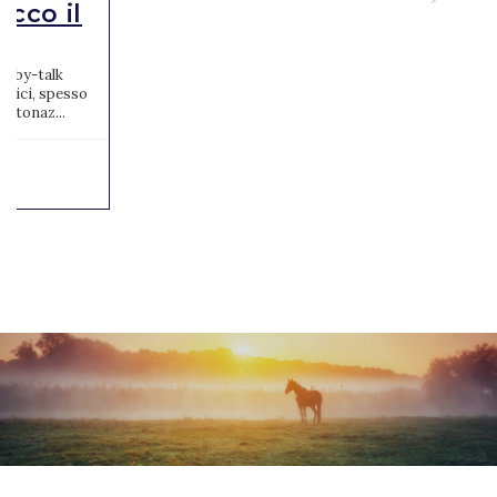
ecco il
baby-talk
stici, spesso
intonaz...