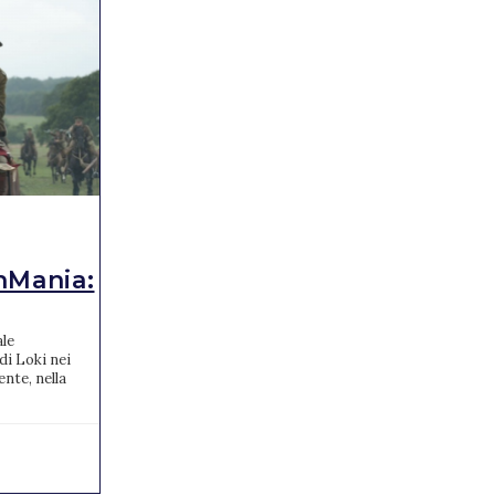
CURIOSITÀ
Regé-Jean Page non
Mania:
tornerà nella pr...
Regé-Jean Page non tornerà a vestire i panni
del Duca di Hastings nella prossima stagione
le
di Bridgertorn. Che tristezza! Regé-Jean Page
di Loki nei
non sa...
ente, nella
03/04/2021
0