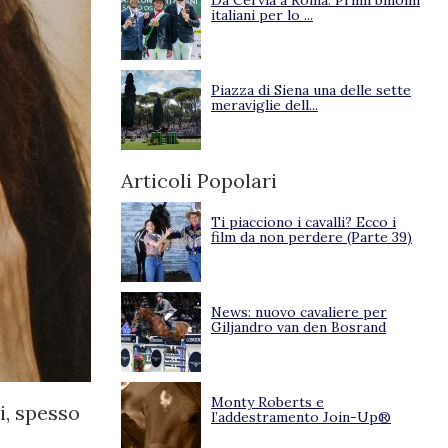
Da Cervia a Roma. Primi binomi
italiani per lo ...
Piazza di Siena una delle sette
meraviglie dell...
Articoli Popolari
Ti piacciono i cavalli? Ecco i
film da non perdere (Parte 39)
News: nuovo cavaliere per
Giljandro van den Bosrand
Monty Roberts e
i, spesso
l’addestramento Join-Up®