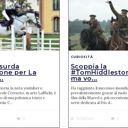
CURIOSITÀ
surda
Scoppia la
ione per La
#TomHiddleston
..
ma vo...
giorni, la nota youtuber e
Ha raggiunto il successo mondia
le Cereseto, in arte LaNichi, è
prevalentemente grazie al ruolo 
ro di una polemica triste e
film della Marvel e, più recentem
da. C...
serie dedicata al Dio d...
0
21/06/2021
0