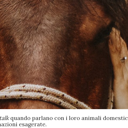
talk
quando parlano con i loro animali domestic
nazioni esagerate.