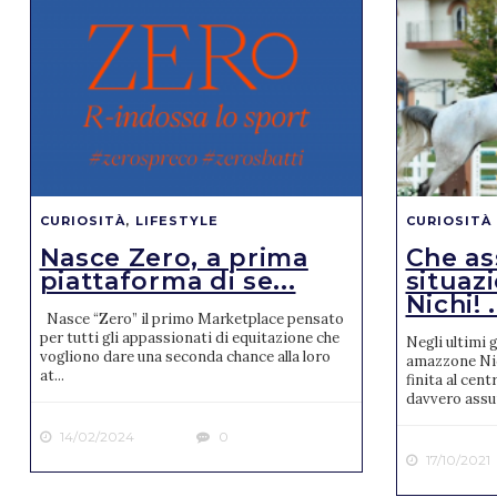
CURIOSITÀ
,
LIFESTYLE
CURIOSITÀ
Nasce Zero, a prima
Che as
piattaforma di se...
situaz
Nichi! .
Nasce “Zero” il primo Marketplace pensato
per tutti gli appassionati di equitazione che
Negli ultimi 
vogliono dare una seconda chance alla loro
amazzone Nico
at...
finita al cent
davvero assur
14/02/2024
0
17/10/2021