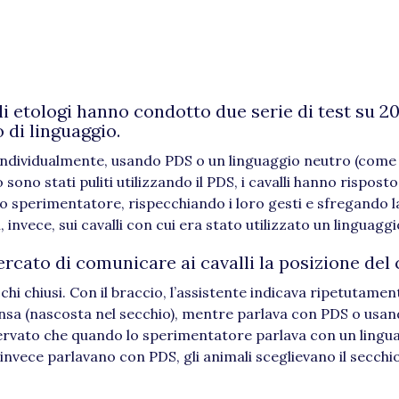
gli etologi hanno condotto due serie di test su 20
 di linguaggio.
i individualmente, usando PDS o un linguaggio neutro (come
do sono stati puliti utilizzando il PDS, i cavalli hanno rispos
 lo sperimentatore, rispecchiando i loro gesti e sfregando l
 invece, sui cavalli con cui era stato utilizzato un linguagg
rcato di comunicare ai cavalli la posizione del 
i chiusi. Con il braccio, l’assistente indicava ripetutament
ensa (nascosta nel secchio), mentre parlava con PDS o usa
sservato che quando lo sperimentatore parlava con un lingu
 invece parlavano con PDS, gli animali sceglievano il secchi