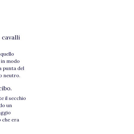
 cavalli
 quello
to in modo
a punta del
io neutro.
cibo.
e il secchio
ndo un
aggio
o che era