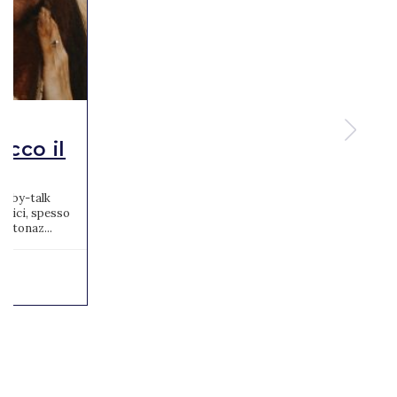
ecco il
baby-talk
stici, spesso
intonaz...