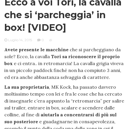
Ecco a voi Tori, la cavalla
che si ‘parcheggia’ in
box! [VIDEO]
Luglio 14, 2015
0
di
Avete presente le macchine
che si parcheggiano da
sole? Ecco, la cavalla
Tori sa riconoscere il proprio
box
e ci entra.. in retromarcia! La cavalla grigia viveva
in un piccolo paddock finché non ha compiuto 3 anni,
ed era anche abbastanza selvaggia di carattere.
La sua proprietaria
, MK Kock, ha passato davvero
moltissimo tempo con lei e fra le cose che ha cercato
di insegnarle c’era appunto la “retromarcia” per salire
sul trailer, entrare in box, scalare e scendere dalle
colline, al fine di
aiutarla a concentrarsi di più sul
suo posteriore
e guadagnarne in consapevolezza,
essendo il punto della coda una delle zone in cui il