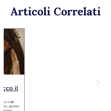
Articoli Correlati
ecco il
baby-talk
stici, spesso
intonaz...