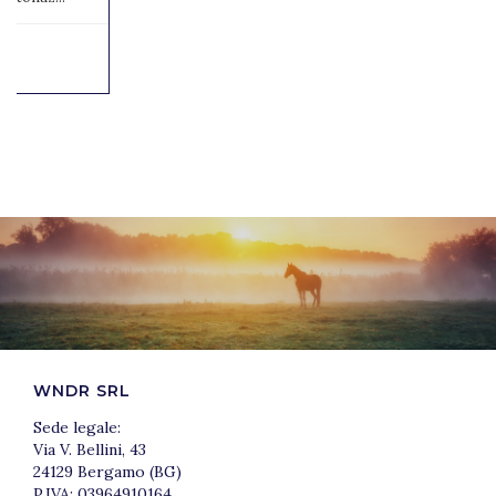
WNDR SRL
Sede legale:
Via V. Bellini, 43
24129 Bergamo (BG)
P.IVA: 03964910164