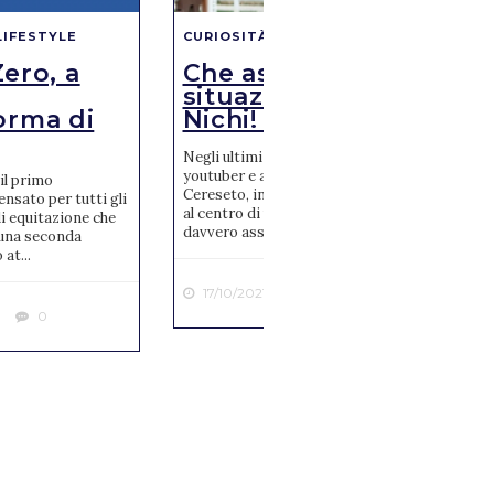
LIFESTYLE
CURIOSITÀ
CU
ero, a
Che assurda
Sc
situazione per La
#
orma di
Nichi! ...
ma
Negli ultimi giorni, la nota
Ha r
youtuber e amazzone Nicole
mon
il primo
Cereseto, in arte LaNichi, è finita
al r
nsato per tutti gli
al centro di una polemica triste e
Marv
i equitazione che
davvero assurda. C...
seri
 una seconda
 at...
17/10/2021
0
2
0