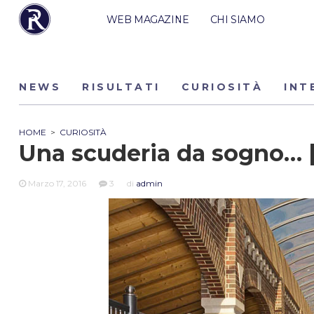
WEB MAGAZINE
CHI SIAMO
NEWS
RISULTATI
CURIOSITÀ
INT
HOME
>
CURIOSITÀ
Una scuderia da sogno… 
Marzo 17, 2016
3
di
admin