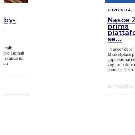
CURIOSITÀ
,
baby-
Nasce Z
il
prima
piattaf
se...
o
by-talk
Nasce “Zero” 
 loro animali
Marketplace pe
tilizzando un
appassionati d
e con
vogliono dare
chance alla loro
0
14/02/2024