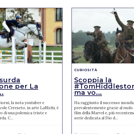
CURIOSITÀ
surda
Scoppia la
ione per La
#TomHiddleston
..
ma vo...
giorni, la nota youtuber e
Ha raggiunto il successo mondia
le Cereseto, in arte LaNichi, è
prevalentemente grazie al ruolo 
ro di una polemica triste e
film della Marvel e, più recentem
da. C...
serie dedicata al Dio d...