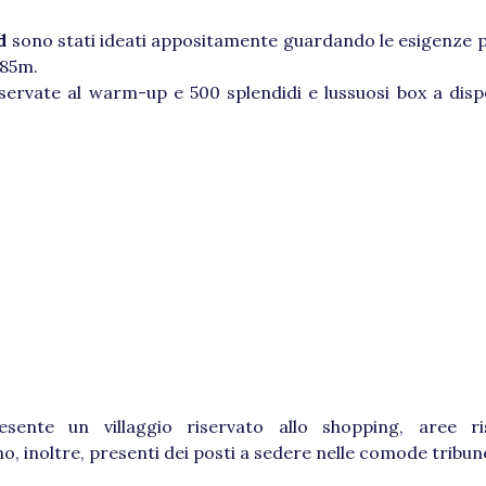
d
sono stati ideati appositamente guardando le esigenze pr
x85m.
servate al warm-up e 500 splendidi e lussuosi box a disp
resente un villaggio riservato allo shopping, aree r
no, inoltre, presenti dei posti a sedere nelle comode tribu