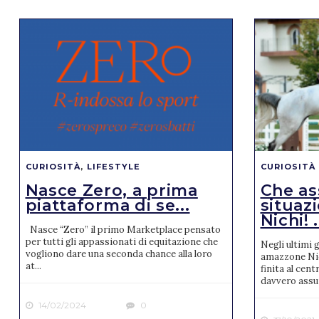
CURIOSITÀ
,
LIFESTYLE
CURIOSITÀ
Nasce Zero, a prima
Che as
piattaforma di se...
situaz
Nichi! .
Nasce “Zero” il primo Marketplace pensato
per tutti gli appassionati di equitazione che
Negli ultimi 
vogliono dare una seconda chance alla loro
amazzone Nico
at...
finita al cent
davvero assur
14/02/2024
0