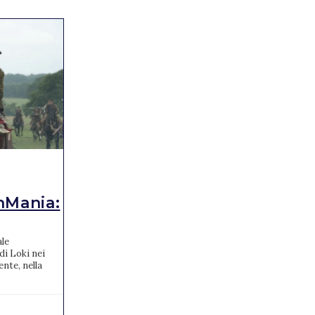
CURIOSITÀ
Regé-Jean Page non
Mania:
tornerà nella pr...
Regé-Jean Page non tornerà a vestire i panni
del Duca di Hastings nella prossima stagione
le
di Bridgertorn. Che tristezza! Regé-Jean Page
di Loki nei
non sa...
ente, nella
03/04/2021
0