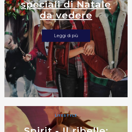
speciali di Natale
da vedere
Leggi di più
LIFESTYLE
Spirit - Il ribelle: