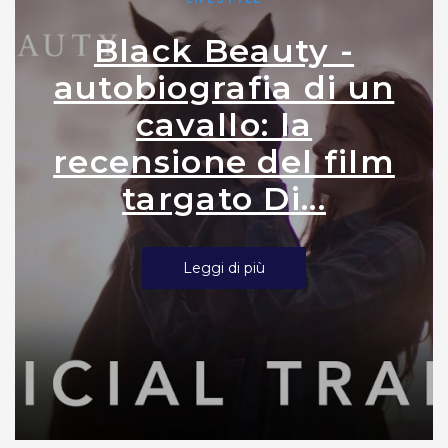
Black Beauty -
autobiografia di un
cavallo: la
recensione del film
targato Di...
Leggi di più